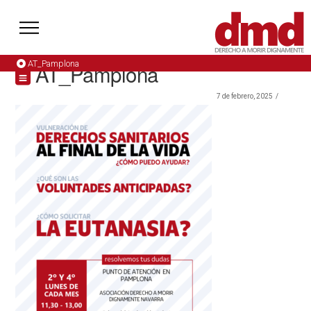
AT_Pamplona
AT_Pamplona
7 de febrero, 2025