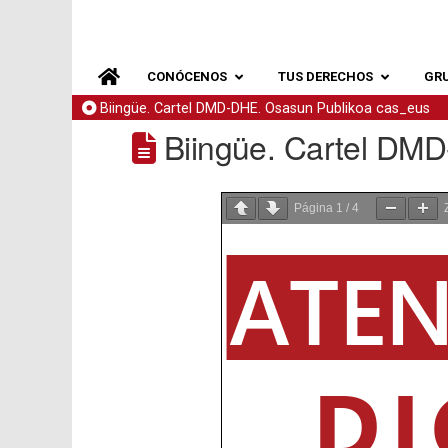
CONÓCENOS
TUS DERECHOS
GR
Biingüe. Cartel DMD-DHE. Osasun Publikoa cas_eus
Biingüe. Cartel DM
Página
1
/
4