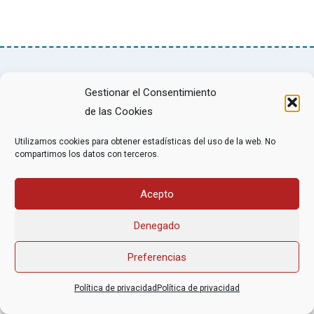
Asociación Federal Derecho a Morir Dignamente (DMD)
Gestionar el Consentimiento
informacion@derechoamorir.org
- 91 369 17 46
de las Cookies
Utilizamos cookies para obtener estadísticas del uso de la web. No
compartimos los datos con terceros.
Acepto
Denegado
Preferencias
Política de privacidad
Política de privacidad