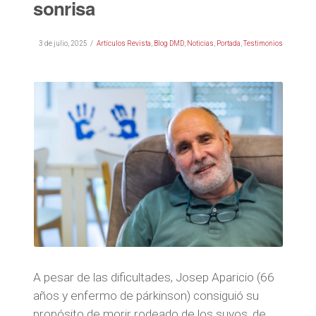
sonrisa
3 de julio, 2025
Artículos Revista
,
Blog DMD
,
Noticias
,
Portada
,
Testimonios
A pesar de las dificultades, Josep Aparicio (66
años y enfermo de párkinson) consiguió su
propósito de morir rodeado de los suyos, de