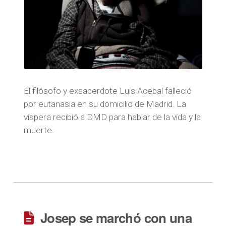
El filósofo y exsacerdote Luis Acebal falleció
por eutanasia en su domicilio de Madrid. La
víspera recibió a DMD para hablar de la vida y la
muerte.
Josep se marchó con una