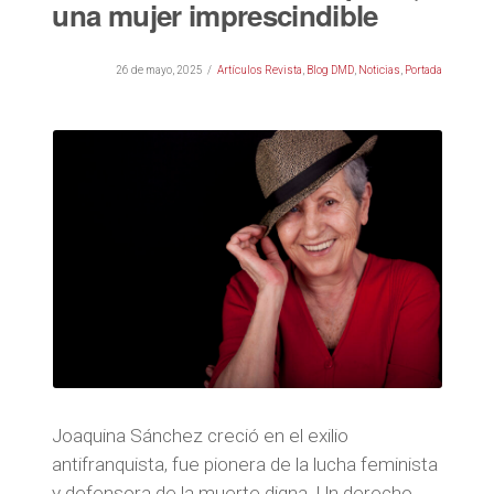
una mujer imprescindible
26 de mayo, 2025
Artículos Revista
,
Blog DMD
,
Noticias
,
Portada
Joaquina Sánchez creció en el exilio
antifranquista, fue pionera de la lucha feminista
y defensora de la muerte digna. Un derecho