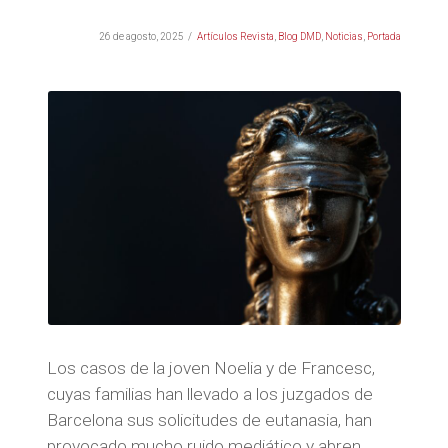
26 de agosto, 2025
Artículos Revista
,
Blog DMD
,
Noticias
,
Portada
Los casos de la joven Noelia y de Francesc,
cuyas familias han llevado a los juzgados de
Barcelona sus solicitudes de eutanasia, han
provocado mucho ruido mediático y abren