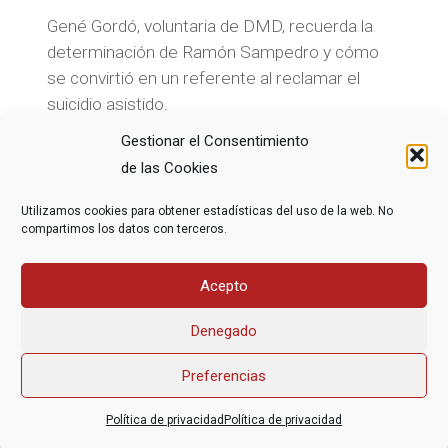
Gené Gordó, voluntaria de DMD, recuerda la
determinación de Ramón Sampedro y cómo
se convirtió en un referente al reclamar el
suicidio asistido.
Gestionar el Consentimiento
de las Cookies
Utilizamos cookies para obtener estadísticas del uso de la web. No
compartimos los datos con terceros.
Acepto
1
2
3
...
12
Denegado
Preferencias
Asociación Federal Derecho a Morir Dignamente (DMD)
Política de privacidad
Política de privacidad
informacion@derechoamorir.org
- 91 369 17 46