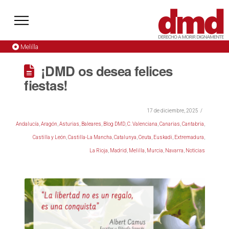
Melilla
¡DMD os desea felices
fiestas!
17 de diciembre, 2025
Andalucía
,
Aragón
,
Asturias
,
Baleares
,
Blog DMD
,
C. Valenciana
,
Canarias
,
Cantabria
,
Castilla y León
,
Castilla-La Mancha
,
Catalunya
,
Ceuta
,
Euskadi
,
Extremadura
,
La Rioja
,
Madrid
,
Melilla
,
Murcia
,
Navarra
,
Noticias