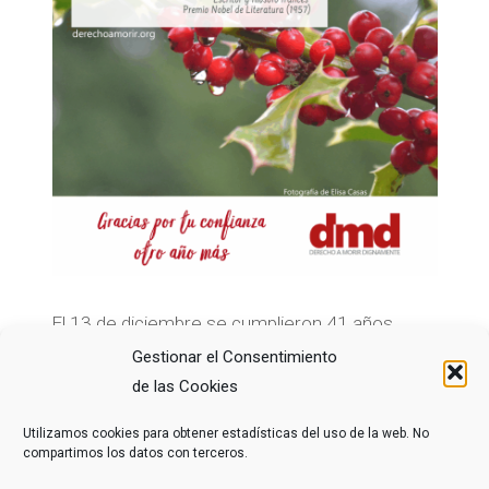
El 13 de diciembre se cumplieron 41 años
desde que se registró Derecho a Morir
Gestionar el Consentimiento
Dignamente, cerrando así un año en el que
de las Cookies
hemos conmemorado el 40º aniversario de
nuestra asociación. Han …
Utilizamos cookies para obtener estadísticas del uso de la web. No
compartimos los datos con terceros.