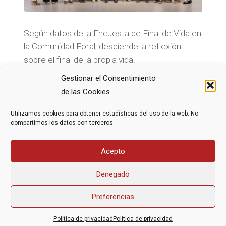
Según datos de la Encuesta de Final de Vida en
la Comunidad Foral, desciende la reflexión
sobre el final de la propia vida.
Gestionar el Consentimiento
de las Cookies
Utilizamos cookies para obtener estadísticas del uso de la web. No
compartimos los datos con terceros.
Acepto
1
2
3
...
17
Denegado
Preferencias
Asociación Federal Derecho a Morir Dignamente (DMD)
Política de privacidad
Política de privacidad
informacion@derechoamorir.org
- 91 369 17 46