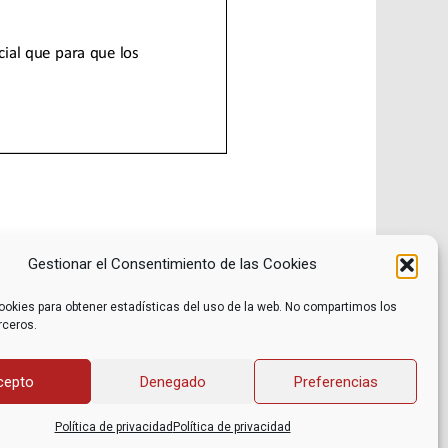
Gestionar el Consentimiento de las Cookies
ookies para obtener estadísticas del uso de la web. No compartimos los
rceros.
Noticias
Contacto
Internacional
Eventos
Archivo
Política de privacidad
cepto
Denegado
Preferencias
Libros recomendados
Facebook
Películas recomendadas
Twitter
Política de privacidad
Política de privacidad