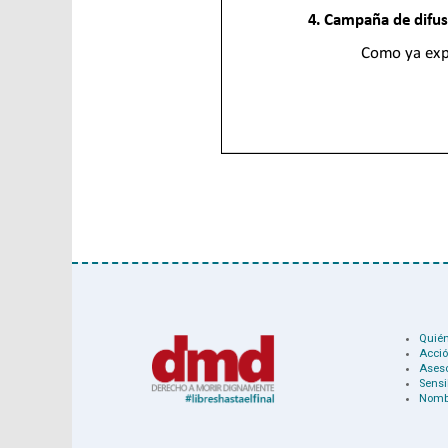
Quié
Acció
Ases
Sensi
Nomb