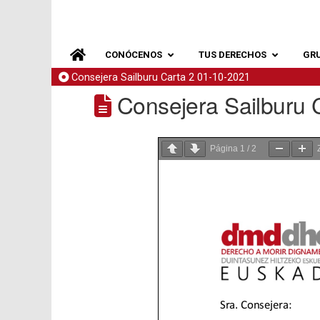
CONÓCENOS
TUS DERECHOS
GR
Consejera Sailburu Carta 2 01-10-2021
Consejera Sailburu 
Página
1
/
2