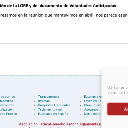
Utilizamos c
datos con te
nes somos
Transparencia
Eutanasia en el mundo
n política
Revistas
Leyes en España
oramiento
Preguntas Frecuentes
Otras iniciativas
A
bilización
Testamento vital
Apóyanos
res Propios
Eutanasia en España
Notas de prensa
Asociación Federal Derecho a Morir Dignamente (DMD)