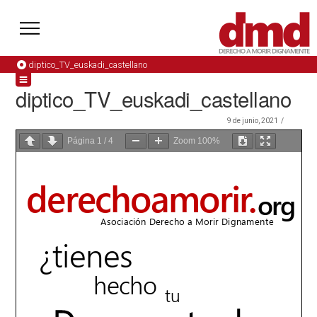
diptico_TV_euskadi_castellano
diptico_TV_euskadi_castellano
9 de junio, 2021
Página
1
/
4
Zoom
100%