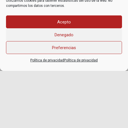
Utilizamos cookies para obtener estadísticas del uso de la web. No
compartimos los datos con terceros.
Acepto
Denegado
Preferencias
Política de privacidad
Política de privacidad
Atención presencial
Podemos asesorarte gracias a las
personas
asociadas que nos apoyan.
Somos