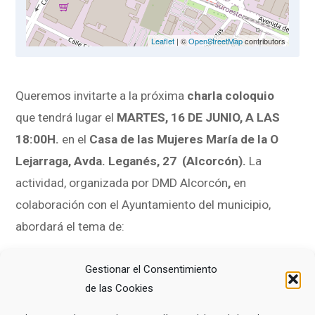
Leaflet
| ©
OpenStreetMap
contributors
Queremos invitarte a la próxima
charla coloquio
que tendrá lugar el
MARTES, 16 DE JUNIO, A LAS
18:00H.
en el
Casa de las Mujeres María de la O
Lejarraga, Avda. Leganés, 27 (Alcorcón).
La
actividad, organizada por DMD Alcorcón
,
en
colaboración con el Ayuntamiento del municipio,
abordará el tema de:
«Derechos sanitarios al final de la vida y
Gestionar el Consentimiento
testamento vital»
de las Cookies