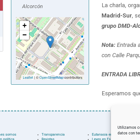
La charla, org
Alcorcón
Madrid-Sur
, s
+
grupo DMD-Alc
−
Nota:
Entrada 
con Calle Parq
ENTRADA LIB
Leaflet
| ©
OpenStreetMap
contributors
Esperamos que 
Utilizamos c
datos con te
nes somos
Transparencia
Eutanasia en el mundo
n política
Revistas
Leyes en España