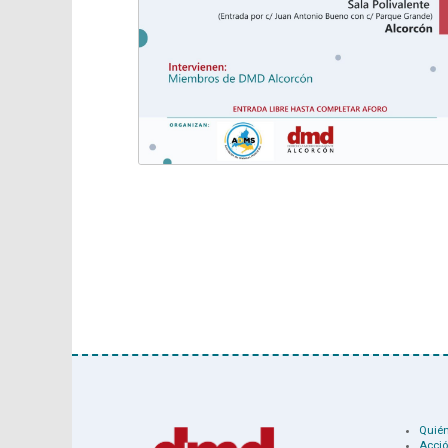
Quié
Acció