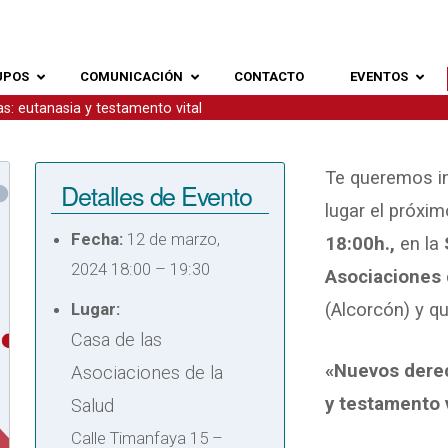
UPOS
COMUNICACIÓN
CONTACTO
EVENTOS
s: eutanasia y testamento vital
Te queremos in
Detalles de Evento
lugar el próxi
Fecha:
12 de marzo,
18:00h.,
en la
2024 18:00
–
19:30
Asociaciones 
Lugar:
(Alcorcón)
y q
Casa de las
«Nuevos derec
Asociaciones de la
y testamento v
Salud
Calle Timanfaya 15 –