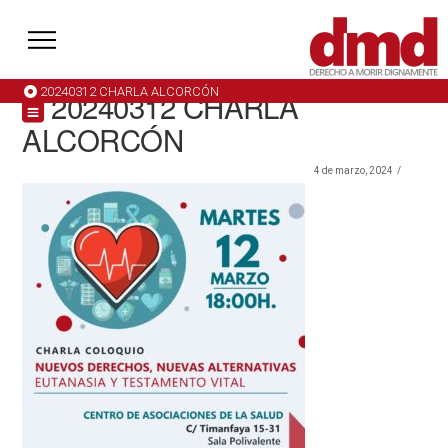
20240312 CHARLA ALCORCÓN
20240312 CHARLA
ALCORCÓN
4 de marzo, 2024