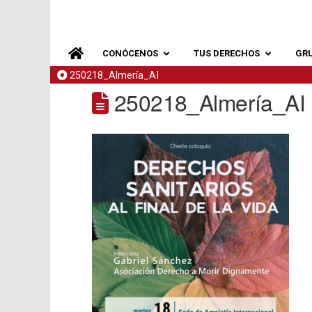
CONÓCENOS
TUS DERECHOS
GR
250218_Almería_AI
250218_Almería_AI