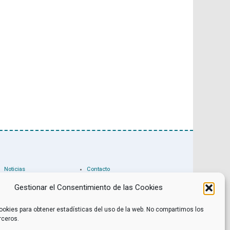
Noticias
Contacto
Internacional
Eventos
Archivo
Política de privacidad
Gestionar el Consentimiento de las Cookies
Libros recomendados
Facebook
Películas recomendadas
Twitter
ookies para obtener estadísticas del uso de la web. No compartimos los
rceros.