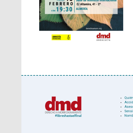
Quié
Acció
Ases
Sensi
Nomb