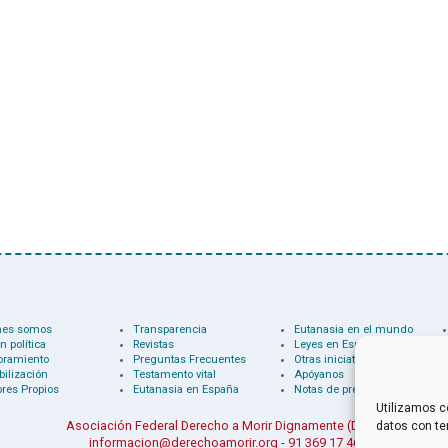
nes somos
Transparencia
Eutanasia en el mundo
n política
Revistas
Leyes en España
oramiento
Preguntas Frecuentes
Otras iniciativas
bilización
Testamento vital
Apóyanos
res Propios
Eutanasia en España
Notas de prensa
Utilizamos c
Asociación Federal Derecho a Morir Dignamente (DMD)
datos con te
informacion@derechoamorir.org
- 91 369 17 46