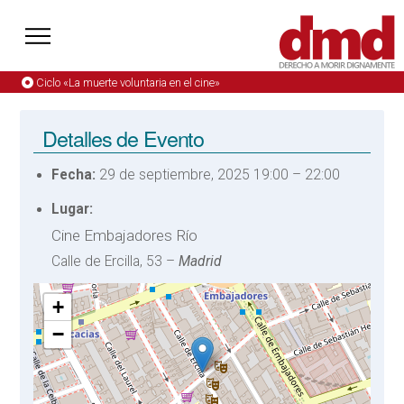
Ciclo «La muerte voluntaria en el cine»
Detalles de Evento
Fecha:
29 de septiembre, 2025 19:00
–
22:00
Lugar:
Cine Embajadores Río
Calle de Ercilla, 53 –
Madrid
+
−