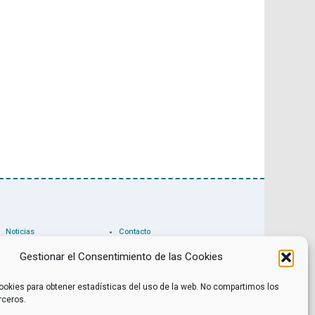
Noticias
Contacto
Internacional
Eventos
Archivo
Política de privacidad
Gestionar el Consentimiento de las Cookies
Libros recomendados
Facebook
Películas recomendadas
Twitter
ookies para obtener estadísticas del uso de la web. No compartimos los
rceros.