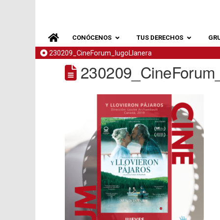
CONÓCENOS
TUS DERECHOS
GR
230209_CineForum_lugoLlanera
230209_CineForum_