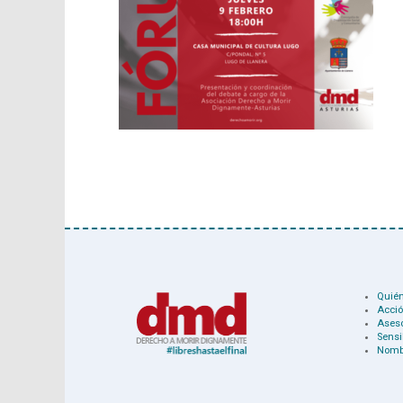
Quié
Acció
Ases
Sensi
Nomb