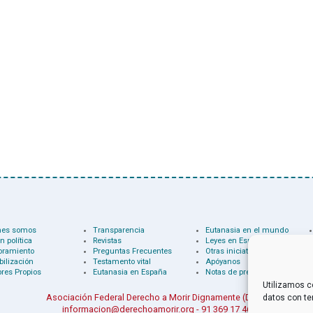
nes somos
Transparencia
Eutanasia en el mundo
n política
Revistas
Leyes en España
oramiento
Preguntas Frecuentes
Otras iniciativas
bilización
Testamento vital
Apóyanos
res Propios
Eutanasia en España
Notas de prensa
Utilizamos c
Asociación Federal Derecho a Morir Dignamente (DMD)
datos con te
informacion@derechoamorir.org
- 91 369 17 46