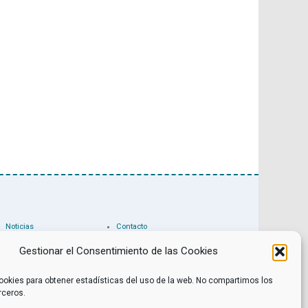
Noticias
Contacto
Internacional
Eventos
Archivo
Política de privacidad
Gestionar el Consentimiento de las Cookies
Libros recomendados
Facebook
Películas recomendadas
Twitter
ookies para obtener estadísticas del uso de la web. No compartimos los
rceros.