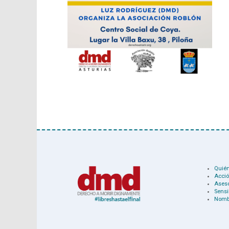
Quié
Acció
Ases
Sensi
Nomb