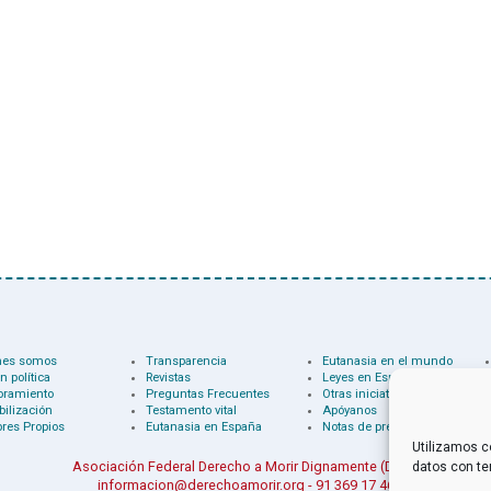
nes somos
Transparencia
Eutanasia en el mundo
n política
Revistas
Leyes en España
oramiento
Preguntas Frecuentes
Otras iniciativas
bilización
Testamento vital
Apóyanos
res Propios
Eutanasia en España
Notas de prensa
Utilizamos c
Asociación Federal Derecho a Morir Dignamente (DMD)
datos con te
informacion@derechoamorir.org
- 91 369 17 46