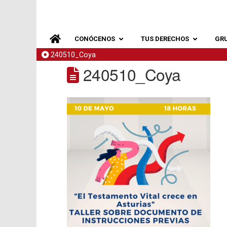
CONÓCENOS
TUS DERECHOS
GR
240510_Coya
240510_Coya