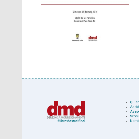
Quié
Acció
Ases
Sensi
Nomb