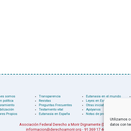
nes somos
Transparencia
Eutanasia en el mundo
n política
Revistas
Leyes en España
oramiento
Preguntas Frecuentes
Otras iniciativas
bilización
Testamento vital
Apóyanos
res Propios
Eutanasia en España
Notas de prensa
Utilizamos c
Asociación Federal Derecho a Morir Dignamente (DMD)
datos con te
informacion@derechoamorir.org
- 91 369 17 46