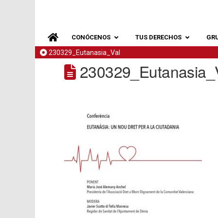
CONÓCENOS
TUS DERECHOS
GR
230329_Eutanasia_Val
230329_Eutanasia_