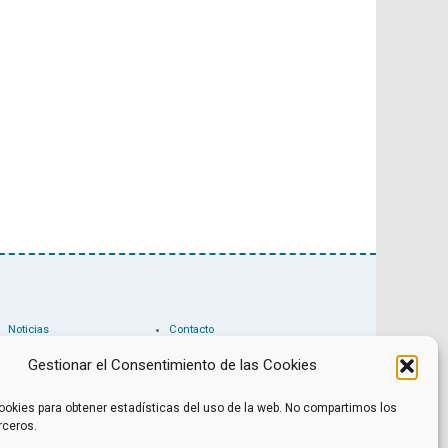
Noticias
Contacto
Internacional
Eventos
Archivo
Política de privacidad
Gestionar el Consentimiento de las Cookies
Libros recomendados
Facebook
Películas recomendadas
Twitter
ookies para obtener estadísticas del uso de la web. No compartimos los
rceros.