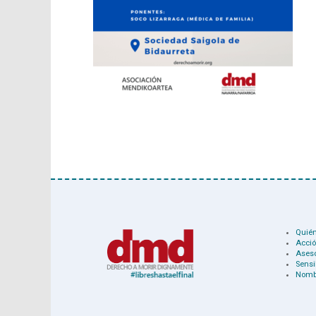
Quié
Acció
Ases
Sensi
Nomb