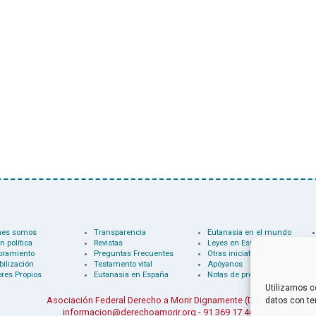
nes somos
Transparencia
Eutanasia en el mundo
n política
Revistas
Leyes en España
oramiento
Preguntas Frecuentes
Otras iniciativas
bilización
Testamento vital
Apóyanos
res Propios
Eutanasia en España
Notas de prensa
Utilizamos c
Asociación Federal Derecho a Morir Dignamente (DMD)
datos con te
informacion@derechoamorir.org
- 91 369 17 46