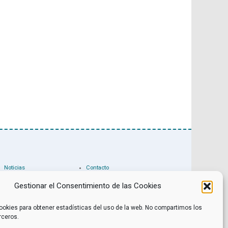
Noticias
Contacto
Internacional
Eventos
Archivo
Política de privacidad
Gestionar el Consentimiento de las Cookies
Libros recomendados
Facebook
Películas recomendadas
Twitter
ookies para obtener estadísticas del uso de la web. No compartimos los
rceros.