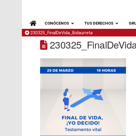
CONÓCENOS
TUS DERECHOS
GR
230325_FinalDeVida_Bidaurreta
230325_FinalDeVida