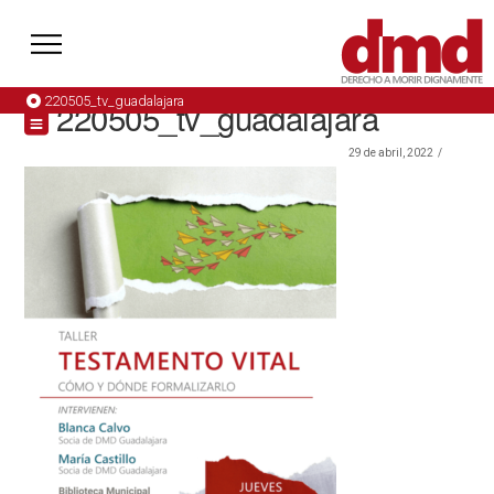
220505_tv_guadalajara
220505_tv_guadalajara
29 de abril, 2022