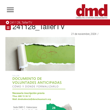
241128_TallerTV
241128_TallerTV
21 de noviembre, 2024