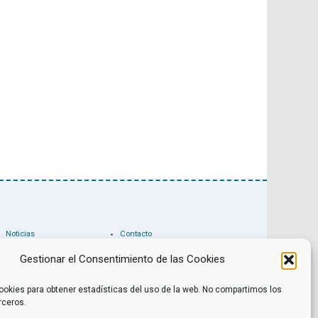
Noticias
Contacto
Internacional
Eventos
Archivo
Política de privacidad
Gestionar el Consentimiento de las Cookies
Libros recomendados
Facebook
Películas recomendadas
Twitter
ookies para obtener estadísticas del uso de la web. No compartimos los
rceros.