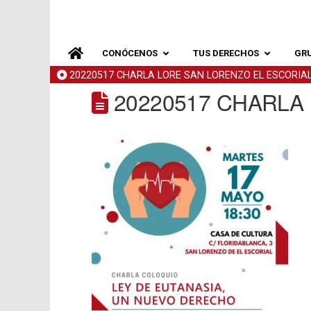
CONÓCENOS
TUS DERECHOS
GR
20220517 CHARLA LORE SAN LORENZO EL ESCORIA
20220517 CHARLA