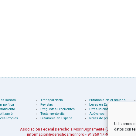
nes somos
Transparencia
Eutanasia en el mundo
n política
Revistas
Leyes en España
oramiento
Preguntas Frecuentes
Otras iniciativas
bilización
Testamento vital
Apóyanos
res Propios
Eutanasia en España
Notas de prensa
Utilizamos c
Asociación Federal Derecho a Morir Dignamente (DMD)
datos con te
informacion@derechoamorir.org
- 91 369 17 46