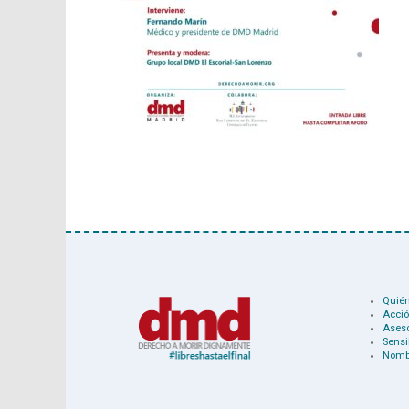
Quié
Acció
Ases
Sensi
Nomb