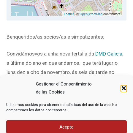
Leaflet
| ©
OpenStreetMap
contributors
Benqueridos/as socios/as e simpatizantes:
Convidámosvos a unha nova tertulia da
DMD Galicia
,
a última do ano en que andamos, que terá lugar o
luns dez e oito de novembro, ás seis da tarde no
Centro Cívico da Cidade Vella sito na rúa de Veeduría,
Gestionar el Consentimiento
2 – 15001 ACORUÑA.
de las Cookies
Utilizamos cookies para obtener estadísticas del uso de la web. No
Nela trataremos de retornar o que aprendimos nos
compartimos los datos con terceros.
Encontros das Asociacións de DMD Federadas, de
todo o Estado, que tivo lugar en Madrid a última fin
Acepto