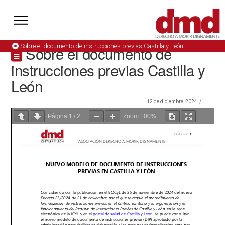
Sobre el documento de instrucciones previas Castilla y León
Sobre el documento de
instrucciones previas Castilla y
León
12 de diciembre, 2024
Página
1
/
2
Zoom
100%