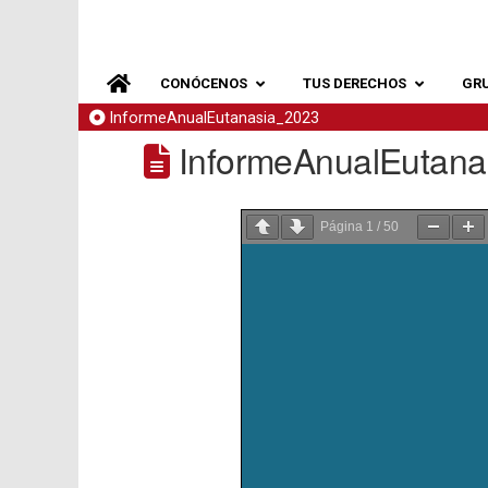
CONÓCENOS
TUS DERECHOS
GR
InformeAnualEutanasia_2023
InformeAnualEutana
Página
1
/
50