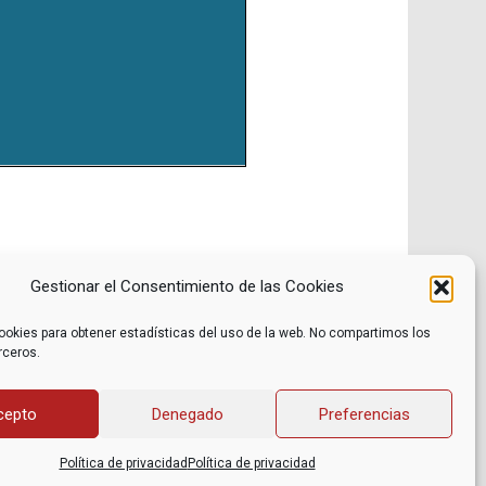
Gestionar el Consentimiento de las Cookies
ookies para obtener estadísticas del uso de la web. No compartimos los
rceros.
Noticias
Contacto
Internacional
Eventos
Archivo
Política de privacidad
cepto
Denegado
Preferencias
Libros recomendados
Facebook
Películas recomendadas
Twitter
Política de privacidad
Política de privacidad