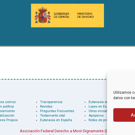
Utilizamos c
datos con te
nes somos
Transparencia
Eutanasia en el mundo
n política
Revistas
Leyes en España
oramiento
Preguntas Frecuentes
Otras iniciativas
A
bilización
Testamento vital
Apóyanos
res Propios
Eutanasia en España
Notas de prensa
Asociación Federal Derecho a Morir Dignamente (DMD)