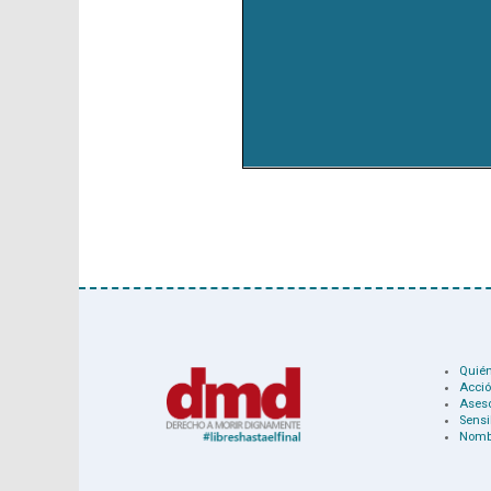
Quié
Acció
Ases
Sensi
Nomb