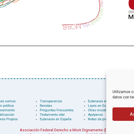
Utilizamos c
datos con te
nes somos
Transparencia
Eutanasia en el mundo
n política
Revistas
Leyes en España
oramiento
Preguntas Frecuentes
Otras iniciativas
A
bilización
Testamento vital
Apóyanos
res Propios
Eutanasia en España
Notas de prensa
Asociación Federal Derecho a Morir Dignamente (DMD)