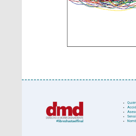
Quié
Acció
Ases
Sensi
Nomb