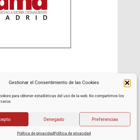
Gestionar el Consentimiento de las Cookies
ookies para obtener estadísticas del uso de la web. No compartimos los
rceros.
Noticias
Contacto
Internacional
Eventos
Archivo
Política de privacidad
cepto
Denegado
Preferencias
Libros recomendados
Facebook
Películas recomendadas
Twitter
Política de privacidad
Política de privacidad