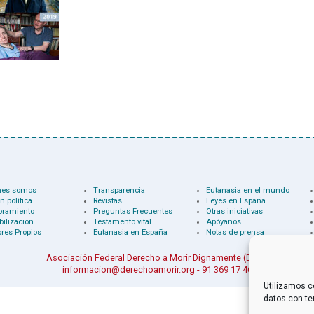
nes somos
Transparencia
Eutanasia en el mundo
n política
Revistas
Leyes en España
oramiento
Preguntas Frecuentes
Otras iniciativas
bilización
Testamento vital
Apóyanos
res Propios
Eutanasia en España
Notas de prensa
Asociación Federal Derecho a Morir Dignamente (DMD)
informacion@derechoamorir.org
- 91 369 17 46
Utilizamos c
datos con te