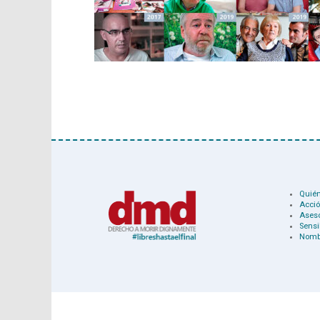
Quié
Acció
Ases
Sensi
Nomb