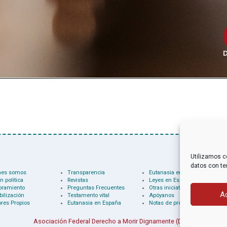
Utilizamos c
datos con te
nes somos
Transparencia
Eutanasia en el mundo
n política
Revistas
Leyes en España
oramiento
Preguntas Frecuentes
Otras iniciativas
A
bilización
Testamento vital
Apóyanos
res Propios
Eutanasia en España
Notas de prensa
Asociación Federal Derecho a Morir Dignamente (DMD)