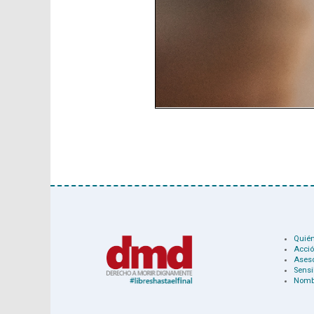
Quié
Acció
Ases
Sensi
Nomb