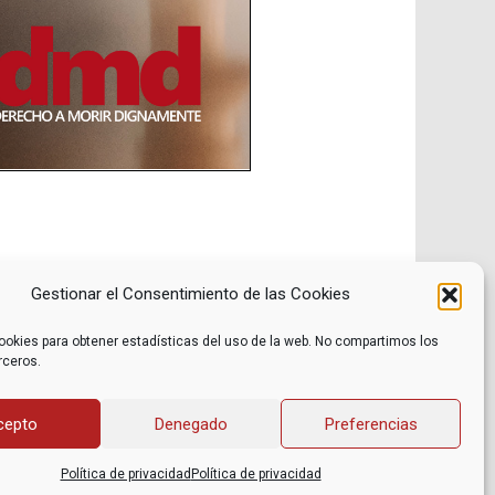
Gestionar el Consentimiento de las Cookies
ookies para obtener estadísticas del uso de la web. No compartimos los
rceros.
Noticias
Contacto
Internacional
Eventos
Archivo
Política de privacidad
cepto
Denegado
Preferencias
Libros recomendados
Facebook
Películas recomendadas
Twitter
Política de privacidad
Política de privacidad