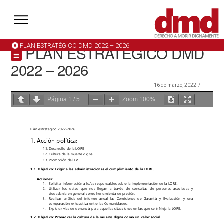
PLAN ESTRATÉGICO DMD 2022 – 2026
PLAN ESTRATÉGICO DMD
2022 – 2026
16 de marzo, 2022
Página
1
/
5
Zoom
100%