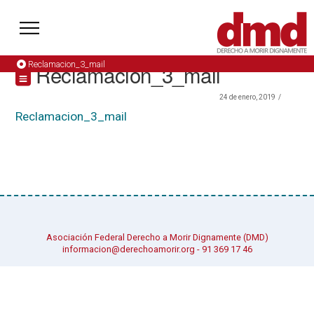
Reclamacion_3_mail
Reclamacion_3_mail
24 de enero, 2019
Reclamacion_3_mail
Asociación Federal Derecho a Morir Dignamente (DMD)
informacion@derechoamorir.org
- 91 369 17 46