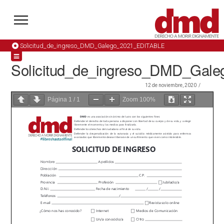
Solicitud_de_ingreso_DMD_Galego_2021_EDITABLE
Solicitud_de_ingreso_DMD_Gal
12 de noviembre, 2020
Página
1
/
1
Zoom
100%