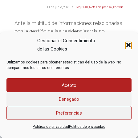
11 de junio, 2020
Blog DMD
,
Notas de prensa
,
Portada
Ante la multitud de informaciones relacionadas
con la gestión de las residencias y la no
hospitalización de nuestros mayores durante
Gestionar el Consentimiento
la crisis del Covid-19, en Derecho a Morir
de las Cookies
Dignamente consideramos oportuno hacer …
Utilizamos cookies para obtener estadísticas del uso de la web. No
compartimos los datos con terceros.
Acepto
Denegado
Preferencias
Asociación Federal Derecho a Morir Dignamente (DMD)
Política de privacidad
Política de privacidad
informacion@derechoamorir.org
- 91 369 17 46