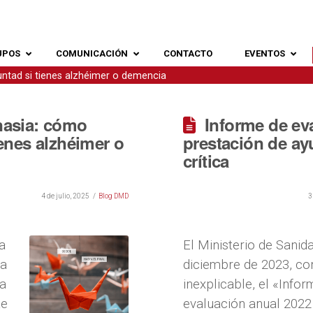
UPOS
COMUNICACIÓN
CONTACTO
EVENTOS
untad si tienes alzhéimer o demencia
anasia: cómo
Informe de ev
ienes alzhéimer o
prestación de ay
crítica
4 de julio, 2025
Blog DMD
3
a
El Ministerio de Sanid
la
diciembre de 2023, co
ra
inexplicable, el «Info
te
evaluación anual 2022