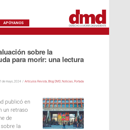
APÓYANOS
aluación sobre la
uda para morir: una lectura
1 de mayo, 2024
Artículos Revista
,
Blog DMD
,
Noticias
,
Portada
ad publicó en
n un retraso
rme de
 sobre la