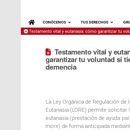
CONÓCENOS
TUS DERECHOS
GR
Testamento vital y eutanasia: cómo garantizar tu vol
Testamento vital y eut
garantizar tu voluntad si t
demencia
La Ley Orgánica de Regulación de l
Eutanasia (LORE) permite solicitar 
eutanasia (prestación de ayuda pa
morir) de forma anticipada median