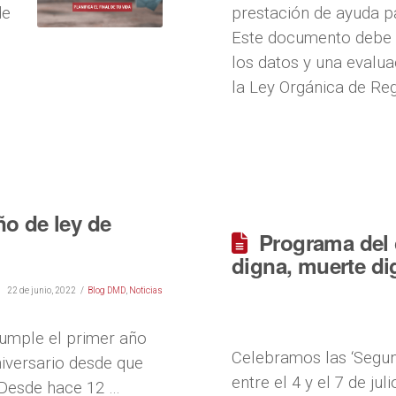
de
prestación de ayuda p
Este documento debe s
los datos y una evaluac
la Ley Orgánica de Reg
ño de ley de
Programa del 
digna, muerte di
22 de junio, 2022
Blog DMD
,
Noticias
cumple el primer año
Celebramos las ‘Segu
niversario desde que
entre el 4 y el 7 de ju
. Desde hace 12 …