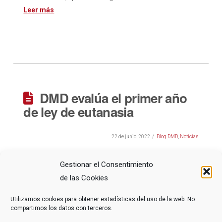
DMD evalúa el primer año
de ley de eutanasia
22 de junio, 2022
Blog DMD
,
Noticias
El sábado 25 de junio de 2022, se cumple el
Gestionar el Consentimiento
primer año de la ley de eutanasia. El primer
de las Cookies
aniversario desde que entró en vigor la Ley de
Eutanasia. Desde hace 12 …
Utilizamos cookies para obtener estadísticas del uso de la web. No
compartimos los datos con terceros.