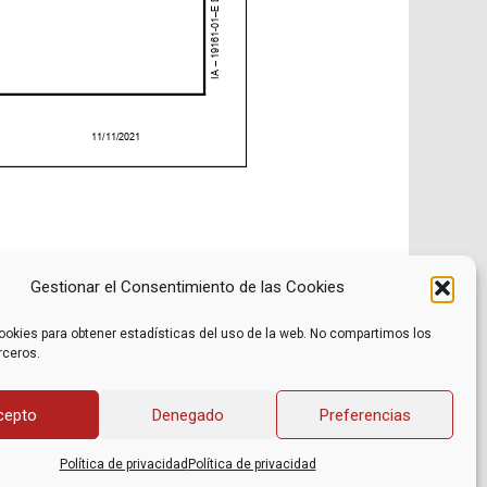
Gestionar el Consentimiento de las Cookies
ookies para obtener estadísticas del uso de la web. No compartimos los
rceros.
Noticias
Contacto
Internacional
Eventos
Archivo
Política de privacidad
cepto
Denegado
Preferencias
Libros recomendados
Facebook
Películas recomendadas
Twitter
Política de privacidad
Política de privacidad