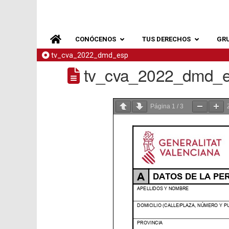
CONÓCENOS
TUS DERECHOS
GR
tv_cva_2022_dmd_esp
tv_cva_2022_dmd_
Página
1
/
3