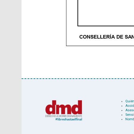
Quié
Acció
Ases
Sensi
Nomb