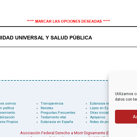
Utilizamos c
datos con te
nes somos
Transparencia
Eutanasia en el mundo
n política
Revistas
Leyes en España
oramiento
Preguntas Frecuentes
Otras iniciativas
A
bilización
Testamento vital
Apóyanos
res Propios
Eutanasia en España
Notas de prensa
Asociación Federal Derecho a Morir Dignamente (DMD)