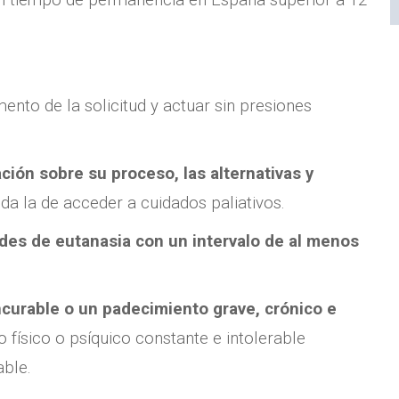
n tiempo de permanencia en España superior a 12
nto de la solicitud y actuar sin presiones
ción sobre su proceso, las alternativas y
ida la de acceder a cuidados paliativos.
udes de eutanasia con un intervalo de al menos
ncurable o un padecimiento grave, crónico e
o físico o psíquico constante e intolerable
able.