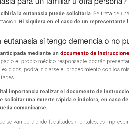
asia para un familiar u otra persona?
ibiría la eutanasia puede solicitarla
. Se trata de una
ntación.
Ni siquiera en el caso de un representante
a eutanasia si tengo demencia o no
ud anticipada mediante un
documento de Instrucciones
apaz o el propio médico responsable podrán presentar 
os exigidos, podrá iniciarse el procedimiento con los 
ltades.
ital importancia realizar el documento de instrucci
e solicitar una muerte rápida e indolora, en caso 
 pueda comunicarse.
e se van perdiendo facultades mentales, es imprescin