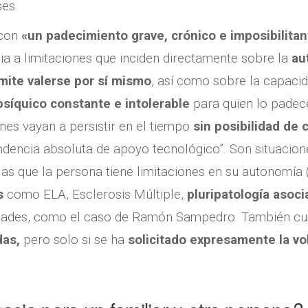
es.
 con
«un padecimiento grave, crónico e imposibilitan
a a limitaciones que inciden directamente sobre la
aut
mite valerse por sí mismo
, así como sobre la capacid
psíquico constante e intolerable
para quien lo padece
ones vayan a persistir en el tiempo
sin posibilidad de 
encia absoluta de apoyo tecnológico”. Son situacione
 las que la persona tiene limitaciones en su autonomía
s
como ELA, Esclerosis Múltiple,
pluripatología asoci
idades, como el caso de Ramón Sampedro. También cump
as,
pero solo si se ha
solicitado expresamente la vo