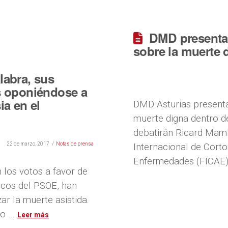
DMD presenta 
sobre la muerte
labra, sus
es oponiéndose a
ia en el
DMD Asturias presenta
muerte digna dentro 
debatirán Ricard Mambl
22 de marzo, 2017
Notas de prensa
Internacional de Cort
Enfermedades (FICAE),
los votos a favor de
icos del PSOE, han
r la muerte asistida.
upo …