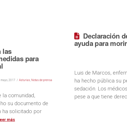
Declaración d
ayuda para morir
 las
medidas para
l
Luis de Marcos, enferm
ha hecho pública su p
e mayo, 2017
Asturias
,
Notas de prensa
sedación. Los médicos
e la comunidad,
pese a que tiene dere
echo su documento de
 ha solicitado por