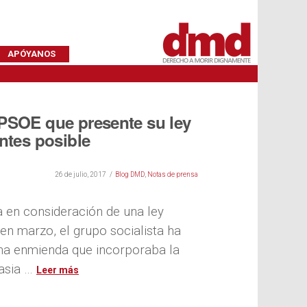
APÓYANOS
PSOE que presente su ley
antes posible
26 de julio, 2017
Blog DMD
,
Notas de prensa
a en consideración de una ley
en marzo, el grupo socialista ha
na enmienda que incorporaba la
nasia …