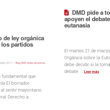
DMD pide a to
apoyen el debate
eutanasia
 de ley orgánica
 los partidos
El martes 21 de marzo
Orgánica sobre la Eut
enero, 2017
Blog DMD
,
Notas de prensa
debe decidir si la tom
debate …
o fundamental que
nía El borrador
al sentir mayoritario
eral Derecho a …