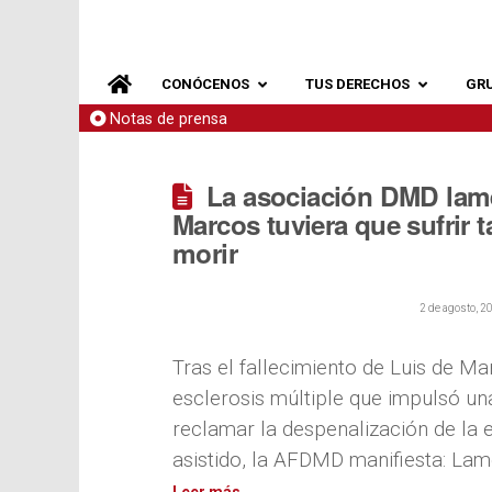
CONÓCENOS
TUS DERECHOS
GR
Notas de prensa
La asociación DMD lam
Marcos tuviera que sufrir 
morir
2 de agosto, 2
Tras el fallecimiento de Luis de M
esclerosis múltiple que impulsó u
reclamar la despenalización de la e
asistido, la AFDMD manifiesta: La