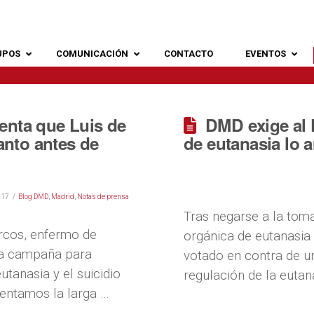
UPOS
COMUNICACIÓN
CONTACTO
EVENTOS
enta que Luis de
DMD exige al 
tanto antes de
de eutanasia lo 
017
Blog DMD
,
Madrid
,
Notas de prensa
Tras negarse a la tom
arcos, enfermo de
orgánica de eutanasia 
na campaña para
votado en contra de u
utanasia y el suicidio
regulación de la euta
mentamos la larga …