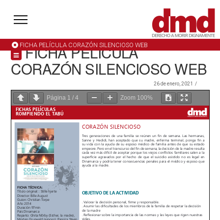
FICHA PELÍCULA CORAZÓN SILENCIOSO WEB
FICHA PELÍCULA
CORAZÓN SILENCIOSO WEB
26 de enero, 2021
Página
1
/
4
Zoom
100%