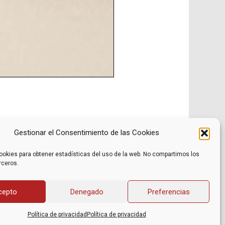
Gestionar el Consentimiento de las Cookies
ookies para obtener estadísticas del uso de la web. No compartimos los
rceros.
Noticias
Contacto
Internacional
Eventos
Archivo
Política de privacidad
cepto
Denegado
Preferencias
Libros recomendados
Facebook
Películas recomendadas
Twitter
Política de privacidad
Política de privacidad