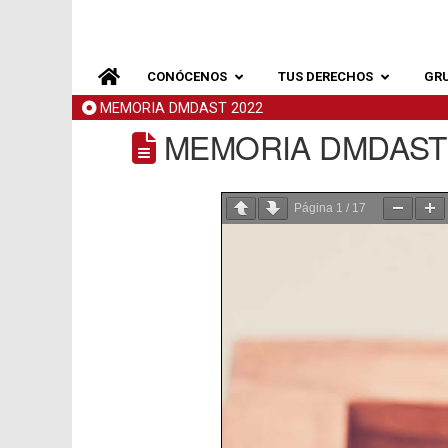
CONÓCENOS
TUS DERECHOS
GR
MEMORIA DMDAST 2022
MEMORIA DMDAST 
Página
1
/
17