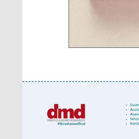
Quié
Acció
Ases
Sensi
Nomb