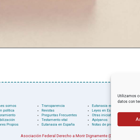
Utilizamos c
datos con te
nes somos
Transparencia
Eutanasia en el mundo
n política
Revistas
Leyes en España
oramiento
Preguntas Frecuentes
Otras iniciativas
A
bilización
Testamento vital
Apóyanos
res Propios
Eutanasia en España
Notas de prensa
Asociación Federal Derecho a Morir Dignamente (DMD)