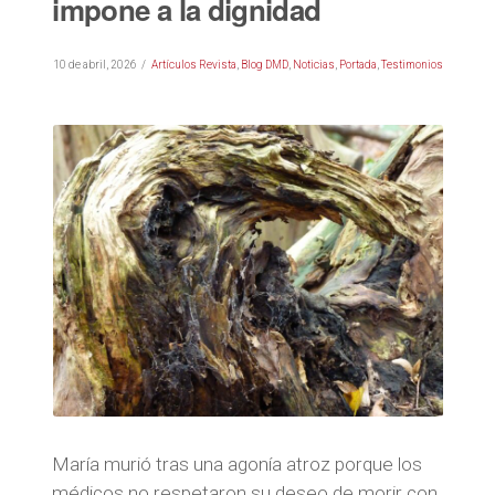
impone a la dignidad
10 de abril, 2026
Artículos Revista
,
Blog DMD
,
Noticias
,
Portada
,
Testimonios
María murió tras una agonía atroz porque los
médicos no respetaron su deseo de morir con