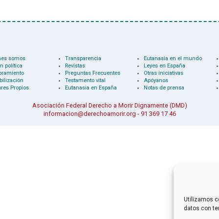
nes somos
Transparencia
Eutanasia en el mundo
n política
Revistas
Leyes en España
oramiento
Preguntas Frecuentes
Otras iniciativas
bilización
Testamento vital
Apóyanos
res Propios
Eutanasia en España
Notas de prensa
Asociación Federal Derecho a Morir Dignamente (DMD)
informacion@derechoamorir.org
- 91 369 17 46
Utilizamos c
datos con te