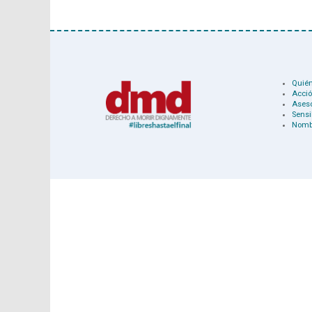
Quié
Acció
Ases
Sensi
Nomb