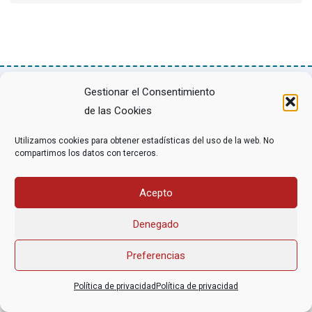
Gestionar el Consentimiento
Asociación Federal Derecho a Morir Dignamente (DMD)
de las Cookies
informacion@derechoamorir.org
- 91 369 17 46
Utilizamos cookies para obtener estadísticas del uso de la web. No
compartimos los datos con terceros.
Acepto
Denegado
Preferencias
Política de privacidad
Política de privacidad